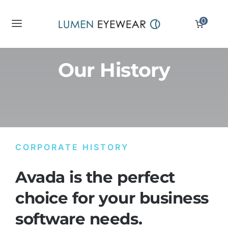
Skip
0
to
Toggle
content
Navigation
Reading Glasses
Our History
Computer Glasses
Sunglass Readers
CORPORATE HISTORY
Displays
Avada is the perfect
Partners
choice for your business
software needs.