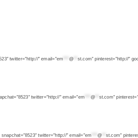
23″ twitter=”http://” email=”
em
***
@
**
st.com
” pinterest=”http://” go
snapchat=”8523″ twitter=”http://” email=”
em
***
@
**
st.com
” pinterest=
” snapchat=”8523″ twitter=”http://” email=”
em
***
@
**
st.com
” pintere