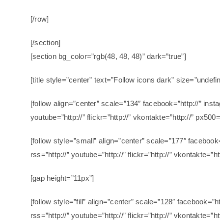
[/row]
[/section]
[section bg_color=”rgb(48, 48, 48)” dark=”true”]
[title style=”center” text=”Follow icons dark” size=”undefi
[follow align=”center” scale=”134″ facebook=”http://” insta
youtube=”http://” flickr=”http://” vkontakte=”http://” px500=”
[follow style=”small” align=”center” scale=”177″ facebook=
rss=”http://” youtube=”http://” flickr=”http://” vkontakte=”ht
[gap height=”11px”]
[follow style=”fill” align=”center” scale=”128″ facebook=”ht
rss=”http://” youtube=”http://” flickr=”http://” vkontakte=”ht