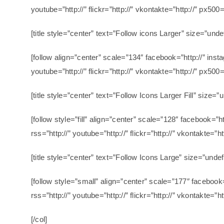
youtube=”http://” flickr=”http://” vkontakte=”http://” px500=”
[title style=”center” text=”Follow icons Larger” size=”unde
[follow align=”center” scale=”134″ facebook=”http://” insta
youtube=”http://” flickr=”http://” vkontakte=”http://” px500=”
[title style=”center” text=”Follow Icons Larger Fill” size=”
[follow style=”fill” align=”center” scale=”128″ facebook=”ht
rss=”http://” youtube=”http://” flickr=”http://” vkontakte=”ht
[title style=”center” text=”Follow Icons Large” size=”undef
[follow style=”small” align=”center” scale=”177″ facebook=
rss=”http://” youtube=”http://” flickr=”http://” vkontakte=”ht
[/col]