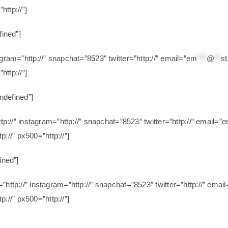
http://”]
fined”]
gram=”http://” snapchat=”8523″ twitter=”http://” email=”
em
***
@
**
s
http://”]
undefined”]
tp://” instagram=”http://” snapchat=”8523″ twitter=”http://” email=”
e
tp://” px500=”http://”]
ined”]
”http://” instagram=”http://” snapchat=”8523″ twitter=”http://” email
tp://” px500=”http://”]