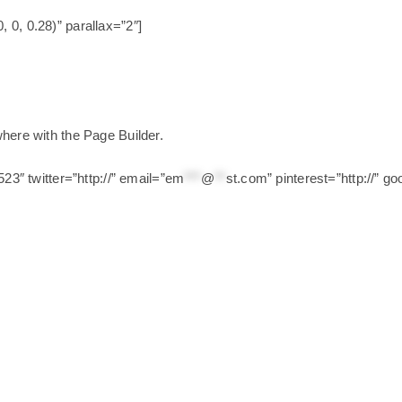
 0, 0.28)” parallax=”2″]
here with the Page Builder.
23″ twitter=”http://” email=”
em
***
@
**
st.com
” pinterest=”http://” go