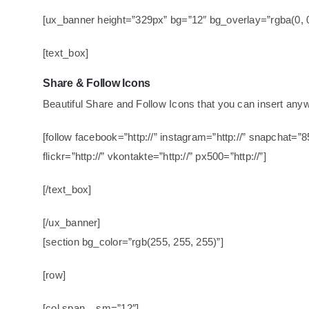
[ux_banner height=”329px” bg=”12″ bg_overlay=”rgba(0, 0,
[text_box]
Share & Follow Icons
Beautiful Share and Follow Icons that you can insert anyw
[follow facebook=”http://” instagram=”http://” snapchat=”85
flickr=”http://” vkontakte=”http://” px500=”http://”]
[/text_box]
[/ux_banner]
[section bg_color=”rgb(255, 255, 255)”]
[row]
[col span__sm=”12″]