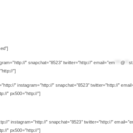
ned”]
gram=”http://” snapchat=”8523″ twitter=”http://” email=”
em
***
@
**
s
http://”]
”http://” instagram=”http://” snapchat=”8523″ twitter=”http://” email
tp://” px500=”http://”]
tp://” instagram=”http://” snapchat=”8523″ twitter=”http://” email=”
e
tp://” px500=”http://”]