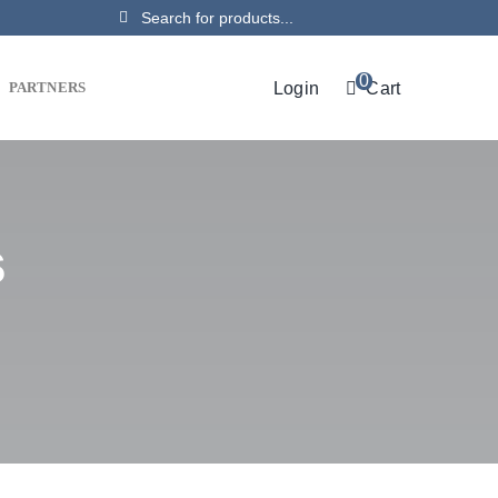
Search
for:
0
Login
Cart
PARTNERS
s